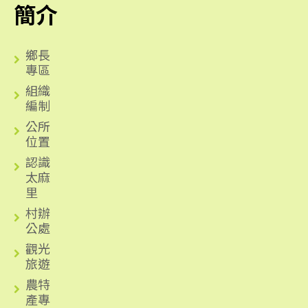
簡介
鄉長
專區
組織
編制
公所
位置
認識
太麻
里
村辦
公處
觀光
旅遊
農特
產專