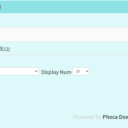
規
則
(12)
Display Num
Powered by
Phoca Do