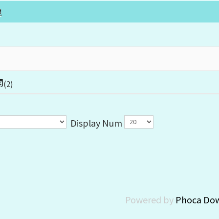
規
開
(2)
Display Num
Powered by
Phoca Do