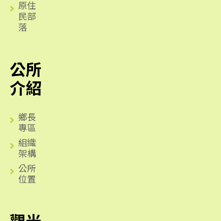
原住
民部
落
公所
介紹
鄉長
專區
組織
架構
公所
位置