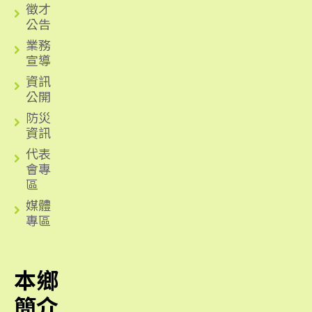
徵才
公告
業務
宣導
資訊
公開
防災
資訊
代表
會專
區
媒體
專區
本鄉
簡介