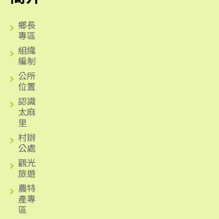
鄉長
專區
組織
編制
公所
位置
認識
太麻
里
村辦
公處
觀光
旅遊
農特
產專
區