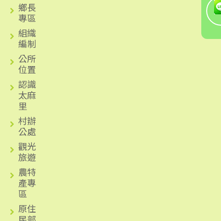
鄉長
專區
組織
編制
公所
位置
認識
太麻
里
村辦
公處
觀光
旅遊
農特
產專
區
原住
民部