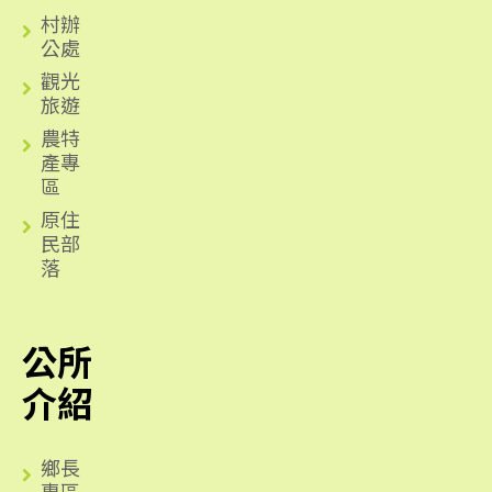
村辦
公處
觀光
旅遊
農特
產專
區
原住
民部
落
公所
介紹
鄉長
專區