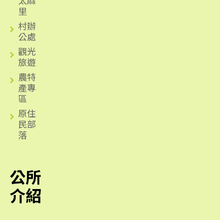
里
村辦
公處
觀光
旅遊
農特
產專
區
原住
民部
落
公所
介紹