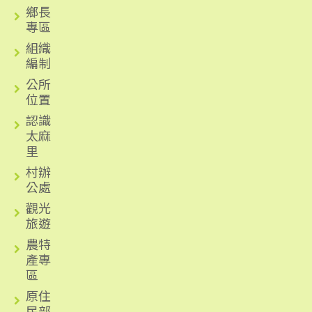
鄉長
專區
組織
編制
公所
位置
認識
太麻
里
村辦
公處
觀光
旅遊
農特
產專
區
原住
民部