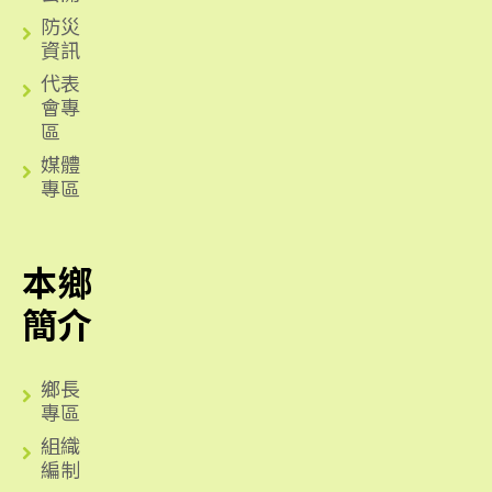
防災
資訊
代表
會專
區
媒體
專區
本鄉
簡介
鄉長
專區
組織
編制