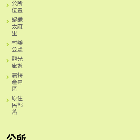
公所
位置
認識
太麻
里
村辦
公處
觀光
旅遊
農特
產專
區
原住
民部
落
公所