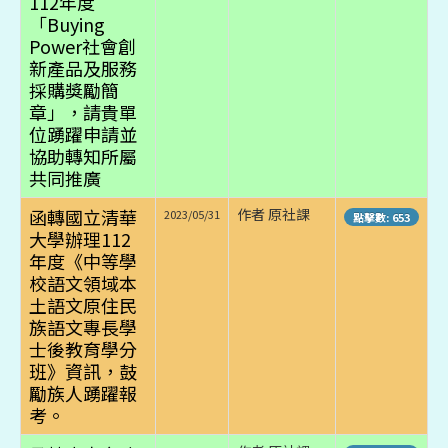
112年度
「Buying
Power社會創
新產品及服務
採購獎勵簡
章」，請貴單
位踴躍申請並
協助轉知所屬
共同推廣
函轉國立清華
作者 原社課
2023/05/31
點擊數: 653
大學辦理112
年度《中等學
校語文領域本
土語文原住民
族語文專長學
士後教育學分
班》資訊，鼓
勵族人踴躍報
考。