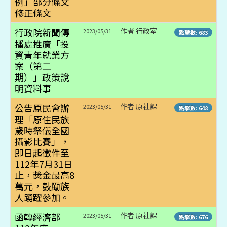
例」部分條文
修正條文
行政院新聞傳
作者 行政室
2023/05/31
點擊數: 683
播處推廣「投
資青年就業方
案（第二
期）」政策說
明資料事
公告原民會辦
作者 原社課
2023/05/31
點擊數: 648
理「原住民族
歲時祭儀全國
攝影比賽」，
即日起徵件至
112年7月31日
止，獎金最高8
萬元，鼓勵族
人踴躍參加。
函轉經濟部
作者 原社課
2023/05/31
點擊數: 676