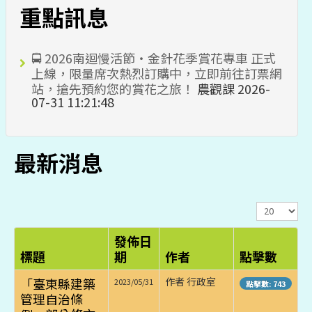
重點訊息
🚍 2026南迴慢活節・金針花季賞花專車 正式
上線，限量席次熱烈訂購中，立即前往訂票網
站，搶先預約您的賞花之旅！
農觀課
2026-
07-31 11:21:48
最新消息
顯
示
數
發佈日
目
標題
期
作者
點擊數
「臺東縣建築
作者 行政室
2023/05/31
點擊數: 743
管理自治條