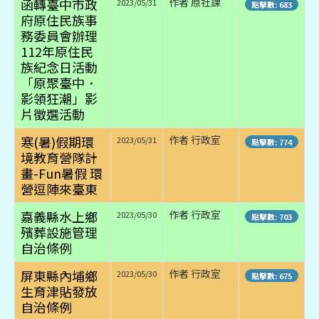
函轉臺中市政
作者 原社課
2023/05/31
點擊數: 683
府原住民族事
務委員會辦理
112年原住民
族紀念日活動
「原聚臺中．
影領狂潮」影
片徵選活動
寒(暑)假期環
作者 行政室
2023/05/31
點擊數: 774
境教育營隊計
畫-Fun暑假 環
營逗陣來臺東
嘉義縣水上鄉
作者 行政室
2023/05/30
點擊數: 703
殯葬設施管理
自治條例
屏東縣內埔鄉
作者 行政室
2023/05/30
點擊數: 675
生育津貼發放
自治條例