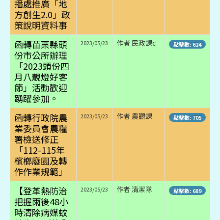
播處推廣「地
方創生2.0」政
策說明資料事
函轉苗栗縣頭
作者 民政課c
2023/05/23
點擊數: 624
份市公所辦理
「2023頭份四
月八靚燈好客
節」活動歡迎
踴躍參加。
函轉行政院農
作者 農觀課
2023/05/23
點擊數: 705
業委員會農糧
署檢送修正
「112-115年
檳榔廢園及轉
作作業規範」
【登革熱防治
作者 清潔隊
2023/05/23
點擊數: 689
把握雨後48小
時清除病媒蚊