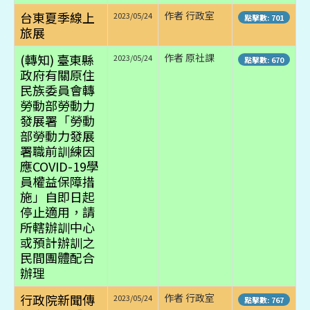
台東夏季線上
作者 行政室
2023/05/24
點擊數: 701
旅展
(轉知) 臺東縣
作者 原社課
2023/05/24
點擊數: 670
政府有關原住
民族委員會轉
勞動部勞動力
發展署「勞動
部勞動力發展
署職前訓練因
應COVID-19學
員權益保障措
施」自即日起
停止適用，請
所轄辦訓中心
或預計辦訓之
民間團體配合
辦理
行政院新聞傳
作者 行政室
2023/05/24
點擊數: 767