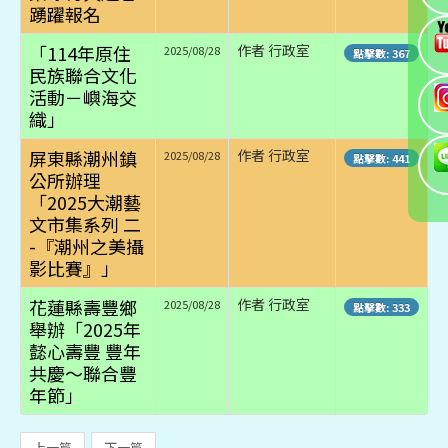
踴躍報名
「114年原住
作者 行政室
2025/08/28
點擊數: 367
民族聯合文化
活動－嶼海交
織」
屏東縣潮州鎮
作者 行政室
2025/08/28
點擊數: 441
公所辦理
「2025大潮藝
文市集系列 二
-『潮州之美攝
影比賽』」
花蓮縣壽豐鄉
作者 行政室
2025/08/28
點擊數: 333
舉辦「2025年
懿心壽豐 豐年
共慶～聯合豐
年節」
上一篇
下一篇