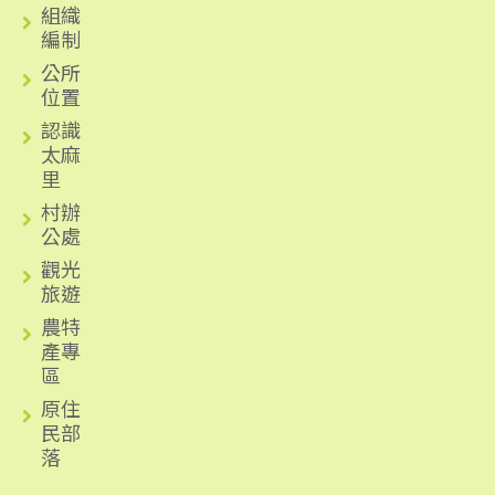
組織
編制
公所
位置
認識
太麻
里
村辦
公處
觀光
旅遊
農特
產專
區
原住
民部
落