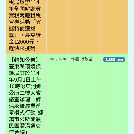
稅局舉辦114
年全國解謎尋
寶稅競趣租稅
宣導活動「雲
謎特使選拔
戰」，最高獎
金12000元，
趕快來挑戰
【轉知公告】
作者 行政室
2025/08/28
點擊數: 309
臺東縣環境保
護局訂於114
年9月1日上午
10時假東河鄉
公所二樓大會
議室辦理「評
估永續農業淨
零模式行動-鄉
鎮市公所或農
民團體溝通交
流會議」