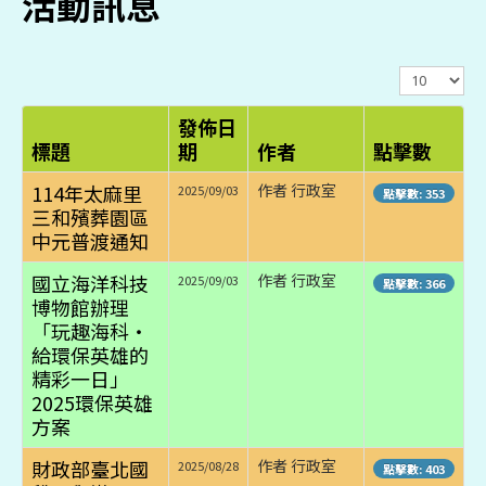
活動訊息
顯
示
數
發佈日
目
標題
期
作者
點擊數
114年太麻里
作者 行政室
2025/09/03
點擊數: 353
三和殯葬園區
中元普渡通知
國立海洋科技
作者 行政室
2025/09/03
點擊數: 366
博物館辦理
「玩趣海科・
給環保英雄的
精彩一日」
2025環保英雄
方案
財政部臺北國
作者 行政室
2025/08/28
點擊數: 403