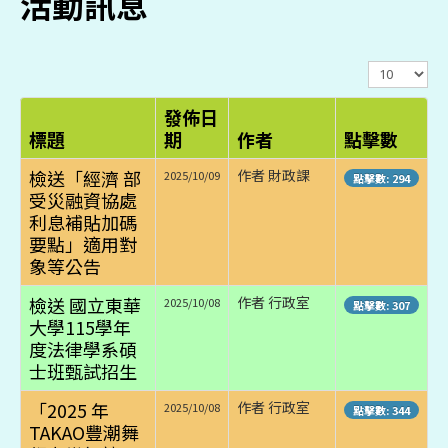
活動訊息
顯
示
數
發佈日
目
標題
期
作者
點擊數
檢送「經濟 部
作者 財政課
2025/10/09
點擊數: 294
受災融資協處
利息補貼加碼
要點」適用對
象等公告
檢送 國立東華
作者 行政室
2025/10/08
點擊數: 307
大學115學年
度法律學系碩
士班甄試招生
「2025 年
作者 行政室
2025/10/08
點擊數: 344
TAKAO豐潮舞