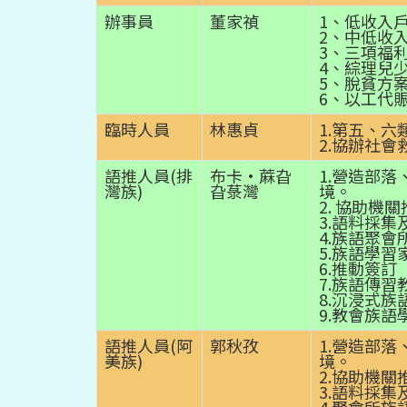
辦事員
董家禎
1、低收入
2、中低收
3、三項福
4、綜理兒
5、脫貧方
6、以工代
臨時人員
林惠貞
1.第五、
2.協辦社
語推人員(排
布卡·蔴旮
1.營造部
灣族)
旮菉灣
境。
2. 協助機
3.語料採集
4.族語聚會
5.族語學習
6.推動簽
7.族語傳習
8.沉浸式族
9.教會族語
語推人員(阿
郭秋孜
1.營造部
美族)
境。
2.協助機
3.語料採集
4.聚會所族