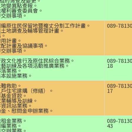
5租約清查及變更。
土地變異點查報。
地權利審查委員會。
時交辦事項。
劃編原住民保留地暨複丈分割工作計畫。
089-7813
族土地調查及輔導管理計畫。
務。
撥用計畫。
改配計畫及協議事項。
時交辦事項。
行政文化推行及原住民綜合業務。
089-7813
技藝訓練及各項活動推廣業務。
18
部落業務。
基本設施業務。
急難救助。
089-7813
入戶住宅建購（修繕）。
17
展基金貸款。
就業輔導及訓練。
書資訊站業務。
助金、慰問金申辦業務。
地租金業務。
089-7813
劃編業務。
43
時交辦業務。