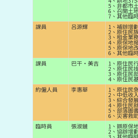
4、耕地37
5、非都市
6、召開土
7、其他臨
課員
呂源輝
1、補辦增
2、原住民
3、租金業
4、原保地
5、原保地
6、其他臨
課員
巴干‧美吉
1、原住民
2、原住民
3、原住民
4、原住民
約僱人員
李惠華
1、原住民
2、中低收
3、綜合發
4、原住民
5、部落圖
6、災害救
臨時員
張淑鏈
1、辧原保
2、協辦增
3、其他臨