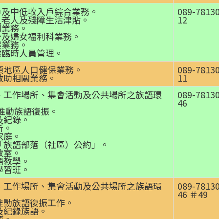
戶及中低收入戶綜合業務。
089-7813
入老人及殘障生活津貼。
12
利業務。
少及婦女福利科業務。
案業務。
賑臨時人員管理。
六類地區人口健保業務。
089-7813
會救助相關業務。
11
落、工作場所、集會活動及公共場所之族語環
089-7813
46
關推動族語復振。
及紀錄。
所。
家庭。
訂「族語部落（社區）公約」。
教室。
語教學。
學習班。
落、工作場所、集會活動及公共場所之族語環
089-7813
46 ＃49
關推動族語復振工作。
及紀錄族語。
語。