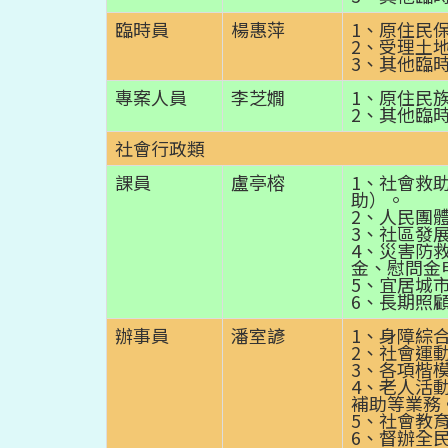
臨時員
楊惠萍
1、原住民
2、受理土
3、其他臨
專案人員
李芝嫺
1、原住民
2、其他臨
社會行政類
課員
盧亭榕
1、社會救
助）。
2、人民團
3、社區發
4、災害防
金、慰問金
5、宜居城
6、長期照
辦事員
潘室諺
1、身障綜
2、社會運
3、各項楷
4、老人活
補助等業務
5、社會教
6、督辦全