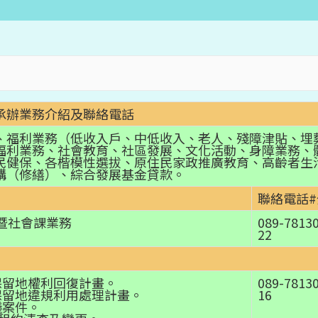
承辦業務介紹及聯絡電話
、福利業務（低收入戶、中低收入、老人、殘障津貼、埋
福利業務、社會教育、社區發展、文化活動、身障業務、
民健保、各楷模性選拔、原住民家政推廣教育、高齡者生
購（修繕）、綜合發展基金貸款。
聯絡電話#
暨社會課業務
089-7813
22
保留地權利回復計畫。
089-7813
保留地違規利用處理計畫。
16
議案件。