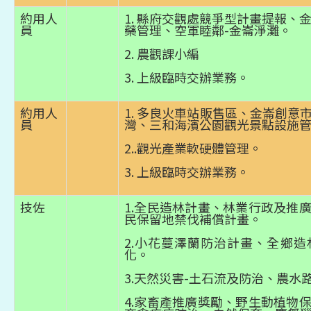
約用人
1. 縣府交觀處競爭型計畫提報、
員
藥管理、空軍睦鄰-金崙淨灘。
2. 農觀課小編
3. 上級臨時交辦業務。
約用人
1. 多良火車站販售區、金崙創意
員
灣、三和海濱公園觀光景點設施
2..觀光產業軟硬體管理。
3. 上級臨時交辦業務。
技佐
1.全民造林計畫、林業行政及推
民保留地禁伐補償計畫。
2.小花蔓澤蘭防治計畫、全鄉
化。
3.天然災害-土石流及防治、農水路
4.家畜產推廣獎勵、野生動植物