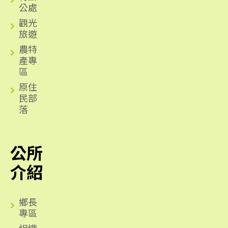
公處
觀光
旅遊
農特
產專
區
原住
民部
落
公所
介紹
鄉長
專區
組織