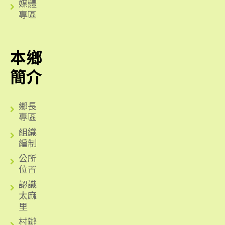
媒體
專區
本鄉
簡介
鄉長
專區
組織
編制
公所
位置
認識
太麻
里
村辦