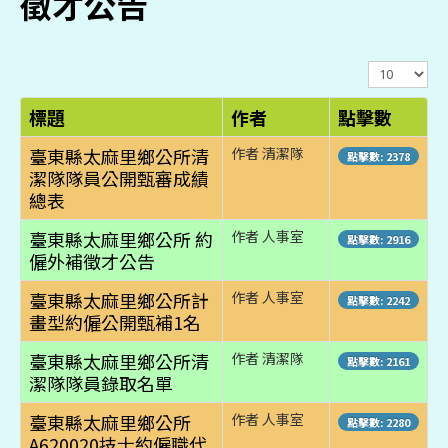
徵才公告
顯
示
數
標題
作者
點擊數
目
臺東縣太麻里鄉公所清
作者 清潔隊
點擊數: 2378
潔隊隊員公開甄審成績
總表
臺東縣太麻里鄉公所 約
作者 人事室
點擊數: 2916
僱外補徵才公告
臺東縣太麻里鄉公所計
作者 人事室
點擊數: 2242
畫型約僱公開甄補1名
臺東縣太麻里鄉公所清
作者 清潔隊
點擊數: 2161
潔隊隊員錄取名單
臺東縣太麻里鄉公所
作者 人事室
點擊數: 2280
A620020技士約僱職代